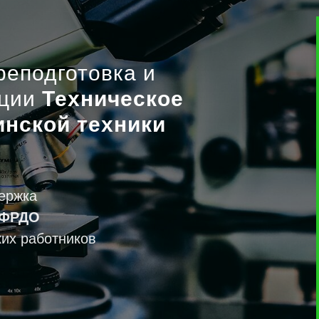
еподготовка и
ации
Техническое
нской техники
ержка
 ФРДО
их работников